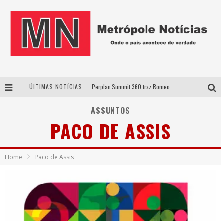
ÚLTIMAS NOTÍCIAS
Perplan Summit 360 traz Romeo Busarello a Uberlândia para debater o futuro dos negócios
Cantor Evandro Jr. na programação da Nova Sertaneja FM
ASSUNTOS
PACO DE ASSIS
Uberlândia recebe estreia nacional de espetáculo inspirado em episódio marcante da vida de Friedrich Nietzsche
Agosto Dourado: apoio, informação e acolhimento fortalecem o sucesso da amamentação
Home
Paco de Assis