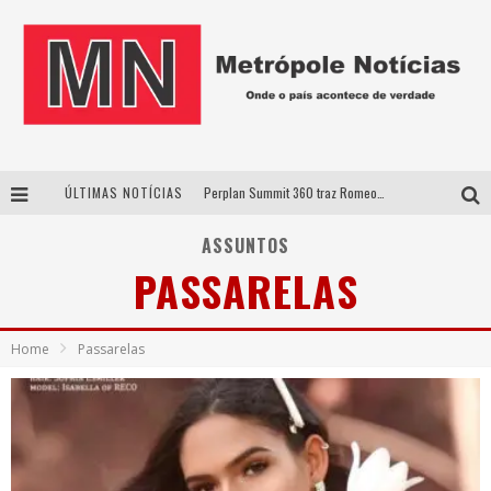
ÚLTIMAS NOTÍCIAS
Perplan Summit 360 traz Romeo Busarello a Uberlândia para debater o futuro dos negócios
Cantor Evandro Jr. na programação da Nova Sertaneja FM
ASSUNTOS
PASSARELAS
Uberlândia recebe estreia nacional de espetáculo inspirado em episódio marcante da vida de Friedrich Nietzsche
Agosto Dourado: apoio, informação e acolhimento fortalecem o sucesso da amamentação
Home
Passarelas