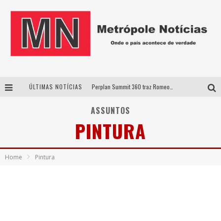
ÚLTIMAS NOTÍCIAS
Perplan Summit 360 traz Romeo Busarello a Uberlândia para debater o futuro dos negócios
Cantor Evandro Jr. na programação da Nova Sertaneja FM
ASSUNTOS
PINTURA
Uberlândia recebe estreia nacional de espetáculo inspirado em episódio marcante da vida de Friedrich Nietzsche
Agosto Dourado: apoio, informação e acolhimento fortalecem o sucesso da amamentação
Home
Pintura