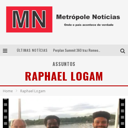
ÚLTIMAS NOTÍCIAS
Perplan Summit 360 traz Romeo Busarello a Uberlândia para debater o futuro dos negócios
Cantor Evandro Jr. na programação da Nova Sertaneja FM
ASSUNTOS
RAPHAEL LOGAM
Uberlândia recebe estreia nacional de espetáculo inspirado em episódio marcante da vida de Friedrich Nietzsche
Agosto Dourado: apoio, informação e acolhimento fortalecem o sucesso da amamentação
Home
Raphael Logam