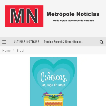
ÚLTIMAS NOTÍCIAS
Perplan Summit 360 traz Romeo Busarello a Uberlândia para debater o futuro dos negócios
Home
Brasil
Cantor Evandro Jr. na programação da Nova Sertaneja FM
Uberlândia recebe estreia nacional de espetáculo inspirado em episódio marcante da vida de Friedrich Nietzsche
Agosto Dourado: apoio, informação e acolhimento fortalecem o sucesso da amamentação