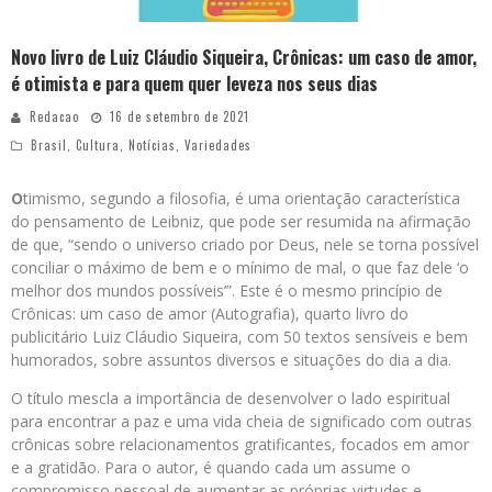
Novo livro de Luiz Cláudio Siqueira, Crônicas: um caso de amor,
é otimista e para quem quer leveza nos seus dias
Redacao
16 de setembro de 2021
Brasil
,
Cultura
,
Notícias
,
Variedades
O
timismo, segundo a filosofia, é uma orientação característica
do pensamento de Leibniz, que pode ser resumida na afirmação
de que, “sendo o universo criado por Deus, nele se torna possível
conciliar o máximo de bem e o mínimo de mal, o que faz dele ‘o
melhor dos mundos possíveis’”. Este é o mesmo princípio de
Crônicas: um caso de amor (Autografia), quarto livro do
publicitário Luiz Cláudio Siqueira, com 50 textos sensíveis e bem
humorados, sobre assuntos diversos e situações do dia a dia.
O título mescla a importância de desenvolver o lado espiritual
para encontrar a paz e uma vida cheia de significado com outras
crônicas sobre relacionamentos gratificantes, focados em amor
e a gratidão. Para o autor, é quando cada um assume o
compromisso pessoal de aumentar as próprias virtudes e