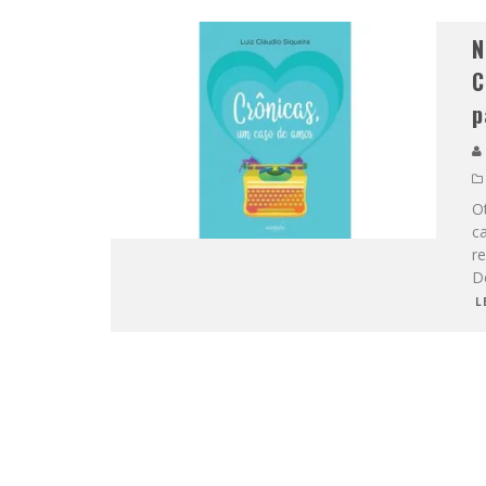
N
C
p
O
ca
r
De
L