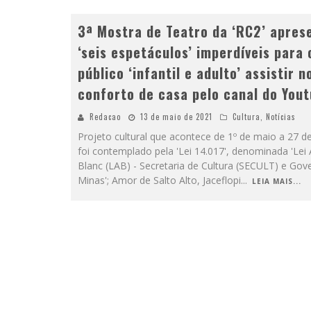
3ª Mostra de Teatro da ‘RC2’ apres
‘seis espetáculos’ imperdíveis para 
público ‘infantil e adulto’ assistir n
conforto de casa pelo canal do You
Redacao
13 de maio de 2021
Cultura
,
Notícias
Projeto cultural que acontece de 1º de maio a 27 d
foi contemplado pela 'Lei 14.017', denominada 'Lei A
Blanc (LAB) - Secretaria de Cultura (SECULT) e Gov
Minas'; Amor de Salto Alto, Jaceflopi
...
LEIA MAIS...