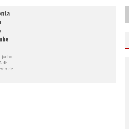
enta
o
o
tube
e junho
ldir
erno de